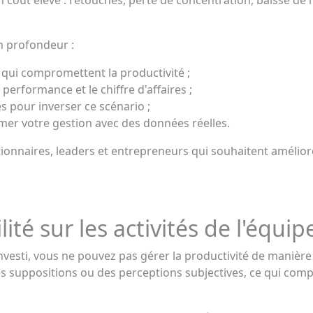
n coût élevé : retouches, perte de concentration, baisse de m
n profondeur :
 qui compromettent la productivité ;
erformance et le chiffre d'affaires ;
s pour inverser ce scénario ;
r votre gestion avec des données réelles.
ionnaires, leaders et entrepreneurs qui souhaitent améliorer
ité sur les activités de l'équip
investi, vous ne pouvez pas gérer la productivité de manièr
es suppositions ou des perceptions subjectives, ce qui com