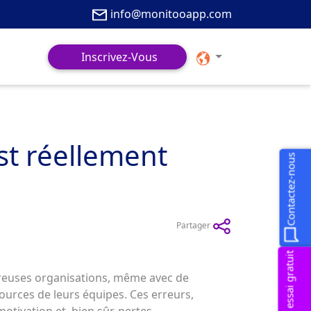
info@monitooapp.com
Inscrivez-Vous
st réellement
Contactez-nous
Partager
Deman un essai gratuit
mbreuses organisations, même avec de
ources de leurs équipes. Ces erreurs,