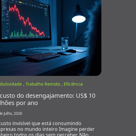
dutividade ,
Trabalho Remoto ,
Eficiência
custo do desengajamento: US$ 10
ilhões por ano
de Julho, 2026
custo invisível que está consumindo
presas no mundo inteiro Imagine perder
nheiro todos os dias sem perceber. Não