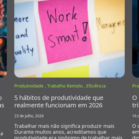
Produtividade ,
Trabalho Remoto ,
Eficiência
Pro
o
5 hábitos de produtividade que
O 
as
realmente funcionam em 2026
tr
23 de Julho, 2026
16 
Trabalhar mais não significa produzir mais
O 
Durante muitos anos, acreditamos que
em
ca
produtividade era sinônimo de trabalhar mais
di