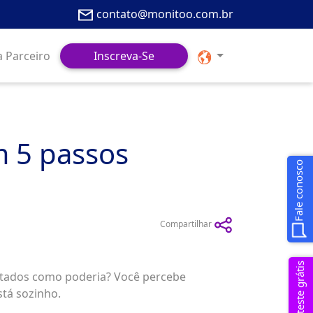
contato@monitoo.com.br
a Parceiro
Inscreva-Se
m 5 passos
Fale conosco
Compartilhar
Solicitar teste grátis
ultados como poderia? Você percebe
stá sozinho.