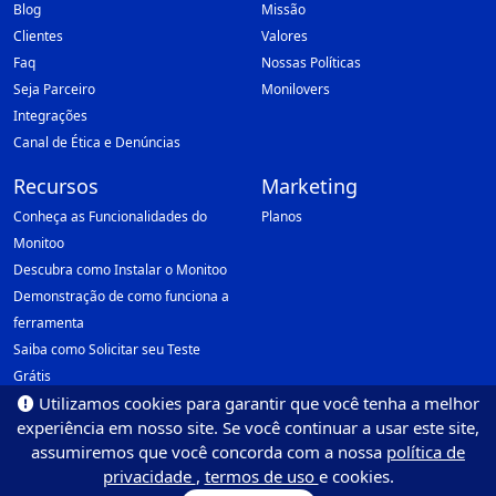
Blog
Missão
Clientes
Valores
Faq
Nossas Políticas
Seja Parceiro
Monilovers
Integrações
Canal de Ética e Denúncias
Recursos
Marketing
Conheça as Funcionalidades do
Planos
Monitoo
Descubra como Instalar o Monitoo
Demonstração de como funciona a
ferramenta
Saiba como Solicitar seu Teste
Grátis
Utilizamos cookies para garantir que você tenha a melhor
Encarregado de proteção de dados(DPO):
experiência em nosso site. Se você continuar a usar este site,
Email: dpo@monitoo.com.br
assumiremos que você concorda com a nossa
política de
privacidade
,
termos de uso
e cookies.