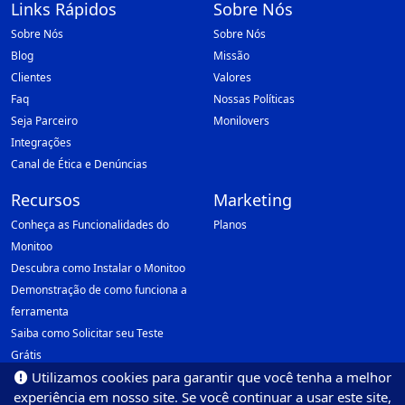
Links Rápidos
Sobre Nós
Sobre Nós
Sobre Nós
Blog
Missão
Clientes
Valores
Faq
Nossas Políticas
Seja Parceiro
Monilovers
Integrações
Canal de Ética e Denúncias
Recursos
Marketing
Conheça as Funcionalidades do
Planos
Monitoo
Descubra como Instalar o Monitoo
Demonstração de como funciona a
ferramenta
Saiba como Solicitar seu Teste
Grátis
Utilizamos cookies para garantir que você tenha a melhor
Encarregado de proteção de dados(DPO):
experiência em nosso site. Se você continuar a usar este site,